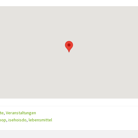
ries:
te
,
Veranstaltungen
oop
,
isehoisdo
,
lebensmittel