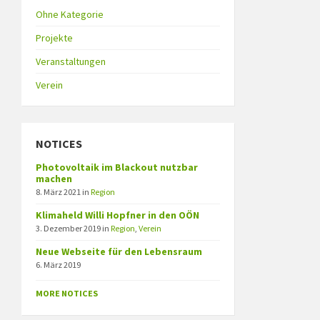
Ohne Kategorie
Projekte
Veranstaltungen
Verein
NOTICES
Photovoltaik im Blackout nutzbar
machen
8. März 2021
in
Region
Klimaheld Willi Hopfner in den OÖN
3. Dezember 2019
in
Region
,
Verein
Neue Webseite für den Lebensraum
6. März 2019
MORE NOTICES