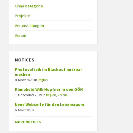
Ohne Kategorie
Projekte
Veranstaltungen
Verein
NOTICES
Photovoltaik im Blackout nutzbar
machen
8. März 2021
in
Region
Klimaheld Willi Hopfner in den OÖN
3. Dezember 2019
in
Region
,
Verein
Neue Webseite für den Lebensraum
6. März 2019
MORE NOTICES