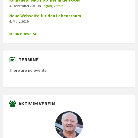
Klimaheld Willi Hopfner in den OÖN
3. Dezember 2019
in
Region
,
Verein
Neue Webseite für den Lebensraum
6. März 2019
MEHR HINWEISE
TERMINE
There are no events
AKTIV IM VEREIN