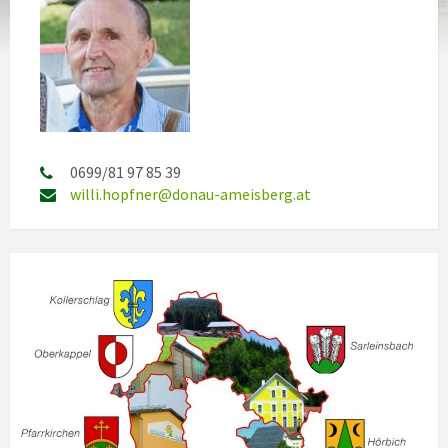
0699/81 97 85 39
willi.hopfner@donau-ameisberg.at