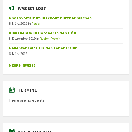
WAS IST LOS?
Photovoltaik im Blackout nutzbar machen
8. März 2021
in
Region
Klimaheld Willi Hopfner in den OÖN
3. Dezember 2019
in
Region
,
Verein
Neue Webseite für den Lebensraum
6. März 2019
MEHR HINWEISE
TERMINE
There are no events
AKTIV IM VEREIN